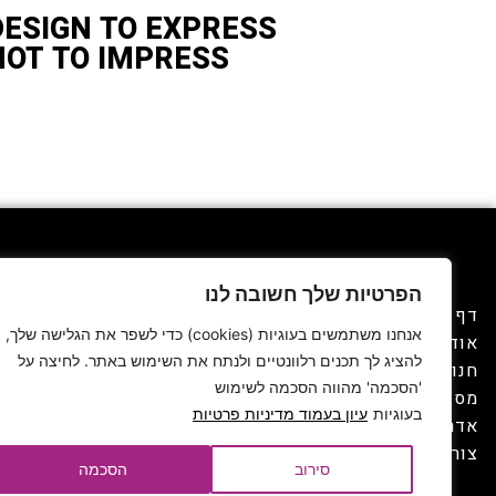
DESIGN TO EXPRESS
NOT TO IMPRESS
הפרטיות שלך חשובה לנו
SOHO פולג, המתחם לעיצוב הבית,
דף הבית
מציע חווייה טרנדית ומעוררת השראה
אנחנו משתמשים בעוגיות (cookies) כדי לשפר את הגלישה שלך,
אודות
של עיצוב ובילוי. כל מה שצריך לבית
להציג לך תכנים רלוונטיים ולנתח את השימוש באתר. לחיצה על
חנויות עיצוב הבית
במקום אחד, מזמין ומעורר השראה.
'הסכמה' מהווה הסכמה לשימוש
מסעדות ובתי קפה
בעוגיות
עיון בעמוד מדיניות פרטיות
אדריכלים ומעצבים
הצהרת נגישות
מדיניות פרטיות
צור קשר
תנאי שימוש
סירוב
הסכמה