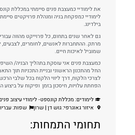
את לימודיי כמעצבת פנים סיימתי במכללת קונס
לימודיי כמפקחת בניה ומנהלת פרויקטים סיימתי
בילדינג.
גם לאחר שנים בתחום, כל פרוייקט מהווה עבורי
מרתק. ההתחברות לאנשים, לחומרים, לצבעים, ל
שמוביל לאיכות חיים.
כמעצבת פנים אני עוסקת בתהליך הבניה/ השיפו
החל מהתכנון הראשוני ובניית התכניות תוך התא
לצרכי הלקוח, דרך ליווי הלקוח בכל שלבי הרכש, 
הפחתת עלויות, חיסכון בזמן ופיקוח על ביצוע הת
לימודים: מכללת קונספט- לימודי עיצוב פנים |
איזור גאוגרפי: גוש דן | שרון
שפות: עברית 
תחומי התמחות: