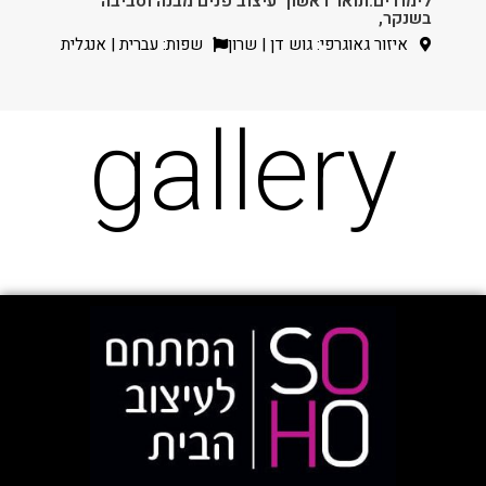
לימודים:תואר ראשון 'עיצוב פנים מבנה וסביבה'
בשנקר,
איזור גאוגרפי: גוש דן | שרון
שפות: עברית | אנגלית
gallery