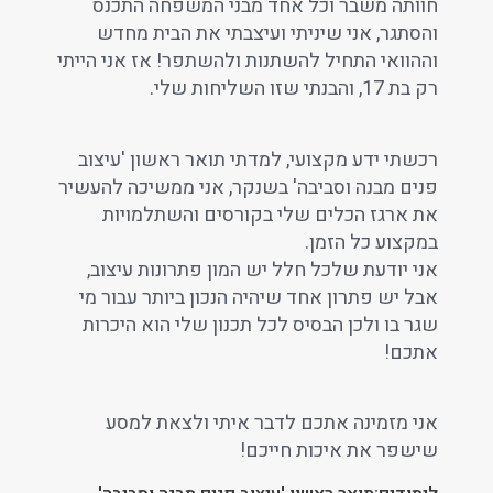
חוותה משבר וכל אחד מבני המשפחה התכנס
והסתגר, אני שיניתי ועיצבתי את הבית מחדש
וההוואי התחיל להשתנות ולהשתפר! אז אני הייתי
רק בת 17, והבנתי שזו השליחות שלי.
רכשתי ידע מקצועי, למדתי תואר ראשון 'עיצוב
פנים מבנה וסביבה' בשנקר, אני ממשיכה להעשיר
את ארגז הכלים שלי בקורסים והשתלמויות
במקצוע כל הזמן.
אני יודעת שלכל חלל יש המון פתרונות עיצוב,
אבל יש פתרון אחד שיהיה הנכון ביותר עבור מי
שגר בו ולכן הבסיס לכל תכנון שלי הוא היכרות
אתכם!
אני מזמינה אתכם לדבר איתי ולצאת למסע
שישפר את איכות חייכם!