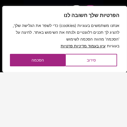
הפרטיות שלך חשובה לנו
אנחנו משתמשים בעוגיות (cookies) כדי לשפר את הגלישה שלך,
להציג לך תכנים רלוונטיים ולנתח את השימוש באתר. לחיצה על
'הסכמה' מהווה הסכמה לשימוש
בעוגיות
עיון בעמוד מדיניות פרטיות
סירוב
הסכמה
SOHO פולג, המתחם לעיצוב הבית, מציע חווייה טרנדית ומעוררת
השראה של עיצוב ובילוי. כל מה שצריך לבית במקום אחד, מזמין
ומעורר השראה.
הצהרת נגישות
מדיניות פרטיות
תנאי שימוש